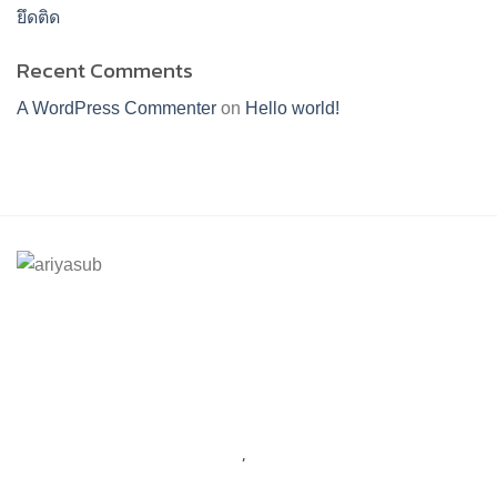
ยึดติด
Recent Comments
A WordPress Commenter
on
Hello world!
ร้านอริยทรัพย์ชุดขาวปฏิบัติธรรม
Facebook : ชุดขาวปฏิบัติตามธรรมอริยทรัพย์
Instagram : ariyasub.shop
ID Line : @ariyasub
เบอร์มือถือ :
094-789-8992
,
093-228-9241