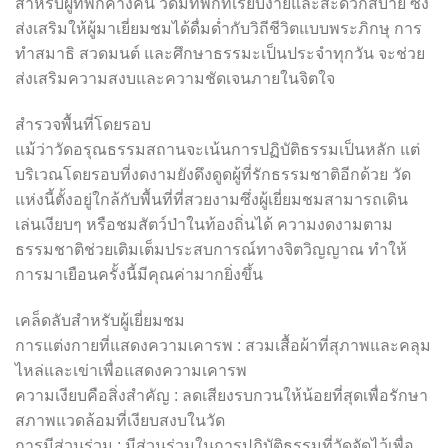
สำหรับผู้ที่พักค้างคืน วัดมีที่พักที่เรียบง่ายและสะดวกสบาย ซึ่ง
ส่งเสริมให้ผู้มาเยี่ยมชมได้ดื่มด่ำกับวิถีชีวิตแบบพระภิกษุ การ
ทำสมาธิ สวดมนต์ และศึกษาธรรมะเป็นประจำทุกวัน จะช่วย
ส่งเสริมความสงบและความชัดเจนภายในจิตใจ
สำรวจพื้นที่โดยรอบ
แม้ว่าวัดอรุณธรรมสถานจะเน้นการปฏิบัติธรรมเป็นหลัก แต่
บริเวณโดยรอบที่งดงามยังดึงดูดผู้ที่รักธรรมชาติอีกด้วย วัด
แห่งนี้ตั้งอยู่ใกล้กับพื้นที่ที่สวยงามซึ่งผู้เยี่ยมชมสามารถเดิน
เล่นเงียบๆ หรือชมสัตว์ป่าในท้องถิ่นได้ ความงดงามตาม
ธรรมชาติช่วยเติมเต็มประสบการณ์ทางจิตวิญญาณ ทำให้
การมาเยือนครั้งนี้มีคุณค่ามากยิ่งขึ้น
เคล็ดลับสำหรับผู้เยี่ยมชม
การแต่งกายที่แสดงความเคารพ : สวมเสื้อผ้าที่สุภาพและคลุม
ไหล่และเข่าเพื่อแสดงความเคารพ
ความเงียบคือสิ่งสำคัญ : ลดเสียงรบกวนให้น้อยที่สุดเพื่อรักษา
สภาพแวดล้อมที่เงียบสงบในวัด
การมีส่วนร่วม : มีส่วนร่วมในการปฏิบัติธรรมที่วัดจัดไว้เพื่อ