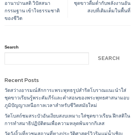
อานาปานสติ วิปัสสนา
ชุดขาวดื่มด่ำกับพลังงานอัน
กรรมฐาน เข้าใจธรรมชาติ
สงบที่เติมเต็มในพื้นที่
ของชีวิต
Search
SEARCH
Recent Posts
วัดสว่างอารมณ์สักการะพระพุทธรูปสำริดโบราณแนะนำใส่
ชุดขาวเรียนรู้พระคัมภีร์และคำสอนของพระพุทธศาสนามอบ
ภูมิปัญญาเหนือกาลเวลาสำหรับชีวิตสมัยใหม่
วัดโบสถ์ชมสระบัวอันเงียบสงบเหมาะใส่ชุดขาวเรียน ฝึกสติใน
การทำสมาธิปฏิบัติตนเพื่อความหลุดพ้นจากกิเลส
วัดวังงิ้วเที่ยวชมสถานที่ทางประวัติศาสตร์วิวริมแม่น้ำเชิญ