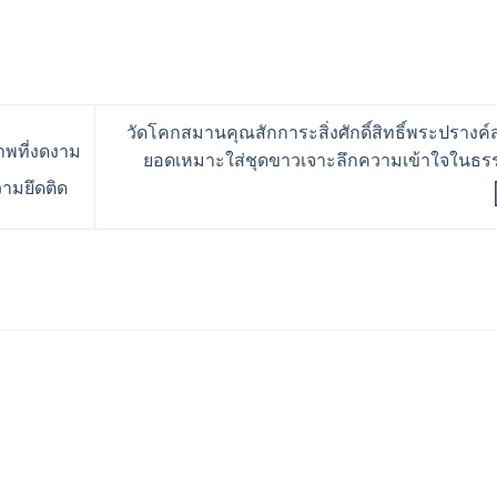
วัดโคกสมานคุณสักการะสิ่งศักดิ์สิทธิ์พระปรางค
าพที่งดงาม
ยอดเหมาะใส่ชุดขาวเจาะลึกความเข้าใจในธร
ามยึดติด
ร้านอริยทรัพย์ชุดขาวปฏิบั
Facebook : ชุดขาวปฏิบัต
Instagram : ariyasub.sh
ID Line : @ariyasub