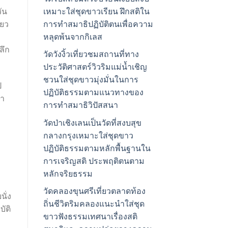
เหมาะใส่ชุดขาวเรียน ฝึกสติใน
ัน
การทำสมาธิปฏิบัติตนเพื่อความ
ียว
หลุดพ้นจากกิเลส
ลึก
วัดวังงิ้วเที่ยวชมสถานที่ทาง
ประวัติศาสตร์วิวริมแม่น้ำเชิญ
ชวนใส่ชุดขาวมุ่งมั่นในการ
ป
ปฏิบัติธรรมตามแนวทางของ
้า
การทำสมาธิวิปัสสนา
วัดป่าเชิงเลนเป็นวัดที่สงบสุข
กลางกรุงเหมาะใส่ชุดขาว
ปฏิบัติธรรมตามหลักพื้นฐานใน
การเจริญสติ ประพฤติตนตาม
หลักจริยธรรม
วัดคลองขุนศรีเที่ยวตลาดท้อง
ั่ง
ถิ่นชีวิตริมคลองแนะนำใส่ชุด
ัติ
ขาวฟังธรรมเทศนาเรื่องสติ