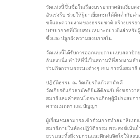
วัดแห่งนี้ขึ้นชื่อในเรื่องบรรยากาศอันเงี
อันเร่งรีบ ช่วยให้ผู้มาเยี่ยมชมได้ดื่มด่ำก
ขจีและความงามของธรรมชาติ สร้างบรรยากาศ
บรรยากาศที่เงียบสงบเหมาะอย่างยิ่งสำหรับ
ซึ้งและปลูกฝังความสงบภายใน
วัดแห่งนี้ได้รับการออกแบบตามแบบสถาปัตย
อันสงบนิ่ง ทำให้ที่นี่เป็นสถานที่ที่สวยงา
ร่วมกิจกรรมธรรมะต่างๆ เช่น การนั่งสมาธิ 
ปฏิบัติธรรม ณ วัดเกียรติแก้วสามัคคี
วัดเกียรติแก้วสามัคคียินดีต้อนรับทั้งฆราว
สมาธิและคำสอนโดยพระภิกษุผู้มีประสบการณ์
ความเมตตา และปัญญา
ผู้เยี่ยมชมสามารถเข้าร่วมการทำสมาธิแบบเ
สมาธิภายในห้องปฏิบัติธรรม พระสงฆ์เน้นย้ำ
ธรรมละทิ้งสิ่งรบกวนและฝึกฝนจิตใจให้สงบ