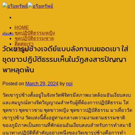
Skip
to
content
HOME
ชุดปฏิบัติธรรมหญิง
เที่ยววัด
ชุดปฏิบัติธรรมชาย
ติดต่อเรา
วัดเขารูปช้างเจดีย์แบบลังกาบนยอดเขา ใส่
Blogs
ชุดขาวปฏิบัติธรรมเห็นในวัฏสงสารปัญญา
พาหลุดพ้น
Posted on
March 29, 2024
by
noi
วัดเขารูปช้างตั้งอยู่ในจังหวัดพิจิตรมีสภาพแวดล้อมอันเงียบสงบ
และสมบูรณ์ทางจิตวิญญาณสำหรับผู้ที่ต้องการปฏิบัติธรรม ใส่
ชุดขาว ชุดขาวชาย ชุดขาวหญิง ชุดขาวปฏิบัติธรรม มาเที่ยววัด
เขารูปช้าง วัดแห่งนี้ตั้งอยู่ท่ามกลางความงามตามธรรมชาติ
ของภูมิภาคเป็นสถานที่พักผ่อนอันเงียบสงบสำหรับการทำสมาธิ
แนวทางปฏิบัติที่สำคัญอย่างหนึ่งของวัดเขารูปช้างคือการทำ