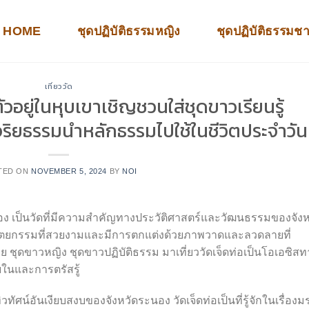
HOME
ชุดปฏิบัติธรรมหญิง
ชุดปฏิบัติธรรมช
เที่ยววัด
ัวอยู่ในหุบเขาเชิญชวนใส่ชุดขาวเรียนรู้
ิยธรรมนำหลักธรรมไปใช้ในชีวิตประจำวัน
TED ON
NOVEMBER 5, 2024
BY
NOI
ัดระนอง เป็นวัดที่มีความสำคัญทางประวัติศาสตร์และวัฒนธรรมของจังห
ถาปัตยกรรมที่สวยงามและมีการตกแต่งด้วยภาพวาดและลวดลายที่
ุดขาวหญิง ชุดขาวปฏิบัติธรรม มาเที่ยววัดเจ็ดท่อเป็นโอเอซิสท
ในและการตรัสรู้
ิวทัศน์อันเงียบสงบของจังหวัดระนอง วัดเจ็ดท่อเป็นที่รู้จักในเรื่อง