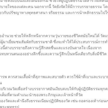
ธิทั้งแบบนั่งและเดินจงกรม ช่วยให้ผู้ปฏิบัติธรรมได้สำรวจเทคนิ
บายใจของแต่ละคน นอกจากนี้ วัดยังจัดให้มีการบรรยายธรรม โด
้เกี่ยวกับปรัชญาทางพุทธศาสนา จริยธรรม และการนำหลักธรรมไปใช
ออำนวย ช่วยให้หลีกหนีจากความวุ่นวายของชีวิตสมัยใหม่ได้ วัดแ
้ผู้มาเยี่ยมชมสัมผัสกับธรรมชาติ ซึ่งจะทำให้ได้ประสบการณ์การท
ห่งนี้ต่างบรรยายถึงความรู้สึกสดชื่นและแรงบันดาลใจ เนื่องจาก
บทวนตนเองอย่างลึกซึ้งและความรู้สึกเป็นหนึ่งเดียวกับสิ่งมีชีวิต
รพ ควรสวมเสื้อผ้าที่สุภาพและสบายตัว ควรใช้ผ้าที่เบาและระบา
้น
นบริเวณวัดเพื่อสร้างบรรยากาศอันเงียบสงบให้กับผู้ปฏิบัติธรรมทุก
่างเต็มที่ตามคำแนะนำของพระภิกษุและเจ้าหน้าที่วัด
งวัดและคำนึงถึงธรรมเนียมปฏิบัติของวัด เช่น ถอดรองเท้าก่อนเ
าพระพุทธรูป