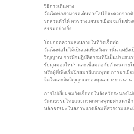
วิธีการเดินทาง
วัดเจ็ดท่อสามารถเดินทางไปได้สะดวกจากตัว
รถส่วนตัวได้ ควรวางแผนมาเยี่ยมชมในช่วงเ
ธรรมอย่างยิ่ง
โอบกอดความสงบภายในที่วัดเจ็ดท่อ
วัดเจ็ดท่อไม่ได้เป็นแค่เพียงวัดเท่านั้น แต่
วิญญาณ การฝึกปฏิบัติธรรมที่นี่เป็นประสบกา
รับมุมมองใหม่ๆ และเชื่อมต่อกับตัวตนภายใน
หรือผู้ที่เพิ่งเริ่มฝึกสมาธิแบบพุทธ การมาเ
จิตใจและจิตวิญญาณของคุณอย่างยาวนาน
การไปเยี่ยมชมวัดเจ็ดท่อในจังหวัดระนองไม่
วัฒนธรรมไทยและมรดกทางพุทธศาสนาอีกด้วย ซ
หลักธรรมะในสภาพแวดล้อมที่สวยงามและเ