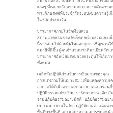
สมาธิ และความสงบภายใน ที่นี่สามารถฝึกสมา
ต่างๆ ที่เหมาะกับความชอบและระดับความส
พระภิกษุสงฆ์ที่ประจำวัดจะแบ่งปันความรู
ในชีวิตประจำวัน
บรรยากาศภายในวัดเงียบสงบ
สภาพแวดล้อมของวัดเจ็ดท่อเงียบสงบและเอื้
นี้รายล้อมไปด้วยต้นไม้และภูเขา เชิญชวนให
สมาธิที่ดีขึ้น ผู้คนจำนวนมากที่มาเยือนวัดแ
บรรยากาศอันเงียบสงบช่วยกระตุ้นให้เกิดการท
ทั้งหมด
เคล็ดลับปฏิบัติสำหรับการเยี่ยมชมของคุณ
การแต่งกายให้เหมาะสม : เพื่อแสดงความเคา
อากาศได้ดีเนื่องจากสภาพอากาศแบบร้อนชื
ปฏิบัติธรรมอย่างเงียบ ๆ : รักษาความเงียบใ
ร่วมปฏิบัติธรรมอย่างมีสติ : ปฏิบัติธรรมอย
เคารพมารยาทในวัด : ปฏิบัติตามคำแนะนำขอ
พื้นที่บางพื้นที่ และแสดงความเคารพต่อหน้