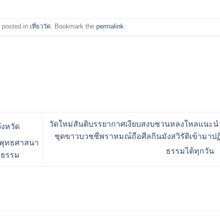
 posted in
เที่ยววัด
. Bookmark the
permalink
.
วัดใหม่สันติบรรยากาศเงียบสงบชวนหลงใหลแนะนำ
ังหวัด
ชุดขาวบวชชีพราหมณ์ถือศีลกินมังสวิรัติเข้ามาปฏิ
งพุทธศาสนา
ธรรมได้ทุกวัน
ระธรรม