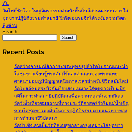
ทัน
วัดโพธิ์ชัยโคกใหญ่จิตรกรรมฝาผนังพื้นถิ่นอีสานตอนบนควรใส่
ชุดขาวปฏิบัติธรรมทำสมาธิ ฝึกจิต อบรมจิตให้ระงับความวิตก
ฟุ้งซ่าน
Search
Search
Recent Posts
วัดสว่างอารมณ์สักการะพระพุทธรูปสำริดโบราณแนะนำ
ใส่ชุดขาวเรียนรู้พระคัมภีร์และคำสอนของพระพุทธ
ศาสนามอบภูมิปัญญาเหนือกาลเวลาสำหรับชีวิตสมัยใหม่
วัดโบสถ์ชมสระบัวอันเงียบสงบเหมาะใส่ชุดขาวเรียน ฝึก
สติในการทำสมาธิปฏิบัติตนเพื่อความหลุดพ้นจากกิเลส
วัดวังงิ้วเที่ยวชมสถานที่ทางประวัติศาสตร์วิวริมแม่น้ำเชิญ
ชวนใส่ชุดขาวมุ่งมั่นในการปฏิบัติธรรมตามแนวทางของ
การทำสมาธิวิปัสสนา
วัดป่าเชิงเลนเป็นวัดที่สงบสุขกลางกรุงเหมาะใส่ชุดขาว