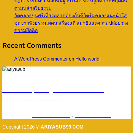
ปฏิบัติธรรมตามหลักพื้นฐานในการเจริญสติ ประพฤติตน
ตามหลักจริยธรรม
วัดคลองขุนศรีเที่ยวตลาดท้องถิ่นชีวิตริมคลองแนะนำใส่
ชุดขาวฟังธรรมเทศนาเรื่องสติ สมาธิและความปล่อยวาง
ความยึดติด
Recent Comments
A WordPress Commenter
on
Hello world!
ร้านอริยทรัพย์ชุดขาวปฏิบัติธรรม
Facebook : ชุดขาวปฏิบัติตามธรรมอริยทรัพย์
Instagram : ariyasub.shop
ID Line : @ariyasub
เบอร์มือถือ :
094-789-8992
,
093-228-9241
Copyright 2026 ©
ARIYASUB99.COM