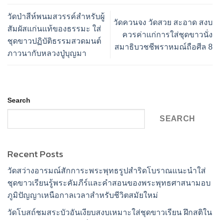
วัดป่าสีห์พนมสวรรค์สำหรับผู้
วัดควนจง วัดสวย สะอาด สงบ
สัมผัสแก่นแท้ของธรรมะ ใส่
ควรค่าแก่การใส่ชุดขาวนั่ง
ชุดขาวปฏิบัติธรรมสวดมนต์
สมาธิบวชชีพราหมณ์ถือศีล 8
ภาวนากับหลวงปู่บุญมา
Search
SEARCH
Recent Posts
วัดสว่างอารมณ์สักการะพระพุทธรูปสำริดโบราณแนะนำใส่
ชุดขาวเรียนรู้พระคัมภีร์และคำสอนของพระพุทธศาสนามอบ
ภูมิปัญญาเหนือกาลเวลาสำหรับชีวิตสมัยใหม่
วัดโบสถ์ชมสระบัวอันเงียบสงบเหมาะใส่ชุดขาวเรียน ฝึกสติใน