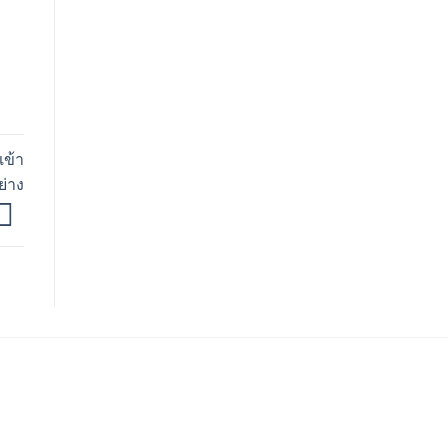
เข้า
่าง
ติธรรม
ิตามธรรมอริยทรัพย์
op