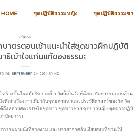
HOME
ชุดปฏิบัติธรรมหญิง
ชุดปฏิบัติธรรมช
เที่ยววัด
ตักบาตรตอนเช้าแนะนำใส่ชุดขาวฝึกปฏิบัติ
มาธิเข้าใจแก่นแท้ของธรรมะ
ED ON
SEPTEMBER 24, 2024
BY
NOI
 สร้างขึ้นในสมัยรัชกาลที่ 5 วัดนี้เป็นวัดที่มีสถาปัตยกรรมแบบล้า
ี่เล่าเรื่องราวเกี่ยวกับพุทธศาสนาและประวัติศาสตร์ของวัด วัด
ได้ถึงหลายศตวรรษใส่ชุดขาว ชุดขาวชาย ชุดขาวหญิง ชุดขาวปฏิบั
นสถาปัตยกรรม
ตรกรรมฝาผนังที่สวยงาม และบรรยากาศอันเงียบสงบที่ชวนให้