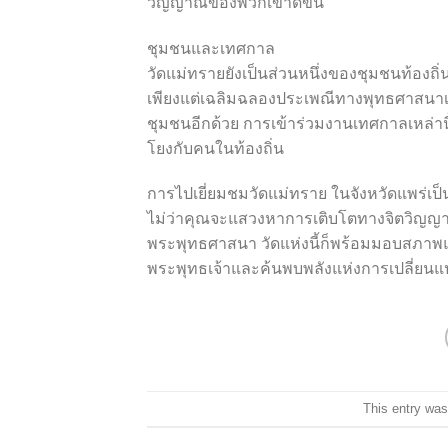
วิญญาณของพวกเขาดีขึ้น
ชุมชนและเทศกาล
วัดแม่ทรายยังเป็นส่วนหนึ่งของชุมชนท้องถิ่น
เพียงแต่เฉลิมฉลองประเพณีทางพุทธศาสนาเท
ชุมชนอีกด้วย การเข้าร่วมงานเทศกาลเหล่านี
โยงกับคนในท้องถิ่น
การไปเยี่ยมชมวัดแม่ทราย ในจังหวัดแพร่เ
ไม่ว่าคุณจะแสวงหาการเติบโตทางจิตวิญญาณ กา
พระพุทธศาสนา วัดแห่งนี้ก็พร้อมมอบสภาพแ
พระพุทธเจ้าและค้นพบพลังแห่งการเปลี่ยนแ
This entry was