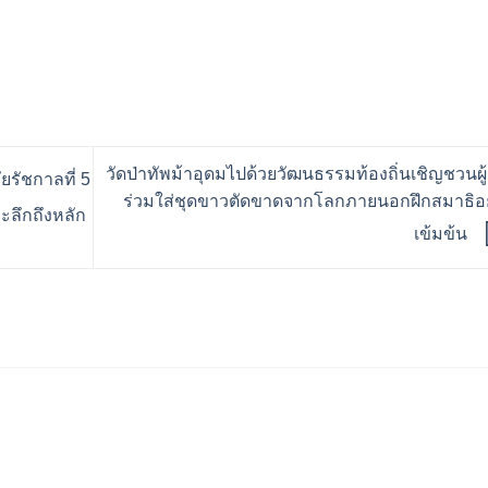
วัดป่าทัพม้าอุดมไปด้วยวัฒนธรรมท้องถิ่นเชิญชวนผู้
ยรัชกาลที่ 5
ร่วมใส่ชุดขาวตัดขาดจากโลกภายนอกฝึกสมาธิอย
ะลึกถึงหลัก
เข้มข้น
ร้านอริยทรัพย์ชุดขาวปฏิบั
Facebook : ชุดขาวปฏิบัต
Instagram : ariyasub.sh