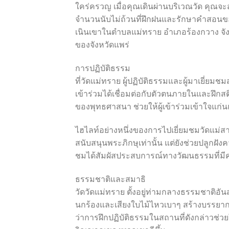
ใคร่ครวญ เมื่อคุณเดินผ่านบริเวณวัด คุณจ
จำนวนนับไม่ถ้วนที่ฝึกฝนและรักษาคำสอนของพระพ
เนินเขาในตำบลแม่ทราย อำเภอร้องกวาง จังห
ของจังหวัดแพร่
การปฏิบัติธรรม
ที่วัดแม่ทราย ผู้ปฏิบัติธรรมและผู้มาเยี่ยมช
เข้าร่วมได้เชื่อมต่อกับตัวตนภายในและฝึกส
ของพุทธศาสนา ช่วยให้ผู้เข้าร่วมเข้าใจแก
ไฮไลท์อย่างหนึ่งของการไปเยี่ยมชมวัดแม่สาย
สนับสนุนพระภิกษุเท่านั้น แต่ยังช่วยปลูกฝัง
ชมได้สัมผัสประสบการณ์ทางวัฒนธรรมที่มีค
ธรรมชาติและสมาธิ
วัดวัดแม่ทราย ตั้งอยู่ท่ามกลางธรรมชาติอั
นกร้องและเสียงใบไม้ไหวเบาๆ สร้างบรรยาก
ว่าการฝึกปฏิบัติธรรมในสถานที่ดังกล่าวช่ว