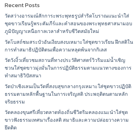
Recent Posts
วัดสว่างอารมณ์สักการะพระพุทธรูปสำริดโบราณแนะนำใส่
ชุดขาวเรียนรู้พระคัมภีร์และคำสอนของพระพุทธศาสนามอบ
ภูมิปัญญาเหนือกาลเวลาสำหรับชีวิตสมัยใหม่
วัดโบสถ์ชมสระบัวอันเงียบสงบเหมาะใส่ชุดขาวเรียน ฝึกสติใน
การทำสมาธิปฏิบัติตนเพื่อความหลุดพ้นจากกิเลส
วัดวังงิ้วเที่ยวชมสถานที่ทางประวัติศาสตร์วิวริมแม่น้ำเชิญ
ชวนใส่ชุดขาวมุ่งมั่นในการปฏิบัติธรรมตามแนวทางของการ
ทำสมาธิวิปัสสนา
วัดป่าเชิงเลนเป็นวัดที่สงบสุขกลางกรุงเหมาะใส่ชุดขาวปฏิบัติ
ธรรมตามหลักพื้นฐานในการเจริญสติ ประพฤติตนตามหลัก
จริยธรรม
วัดคลองขุนศรีเที่ยวตลาดท้องถิ่นชีวิตริมคลองแนะนำใส่ชุด
ขาวฟังธรรมเทศนาเรื่องสติ สมาธิและความปล่อยวางความ
ยึดติด