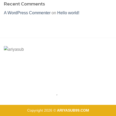
Recent Comments
A WordPress Commenter
on
Hello world!
ร้านอริยทรัพย์ชุดขาวปฏิบัติธรรม
Facebook : ชุดขาวปฏิบัติตามธรรมอริยทรัพย์
Instagram : ariyasub.shop
ID Line : @ariyasub
เบอร์มือถือ :
094-789-8992
,
093-228-9241
Copyright 2026 ©
ARIYASUB99.COM