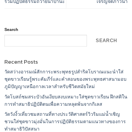
ร่วมปฏิบัติธรรมถวายน้ำปานะ
เจริญจิตภาวนา
Search
SEARCH
Recent Posts
วัดสว่างอารมณ์สักการะพระพุทธรูปสำริดโบราณแนะนำใส่
ชุดขาวเรียนรู้พระคัมภีร์และคำสอนของพระพุทธศาสนามอบ
ภูมิปัญญาเหนือกาลเวลาสำหรับชีวิตสมัยใหม่
วัดโบสถ์ชมสระบัวอันเงียบสงบเหมาะใส่ชุดขาวเรียน ฝึกสติใน
การทำสมาธิปฏิบัติตนเพื่อความหลุดพ้นจากกิเลส
วัดวังงิ้วเที่ยวชมสถานที่ทางประวัติศาสตร์วิวริมแม่น้ำเชิญ
ชวนใส่ชุดขาวมุ่งมั่นในการปฏิบัติธรรมตามแนวทางของการ
ทำสมาธิวิปัสสนา