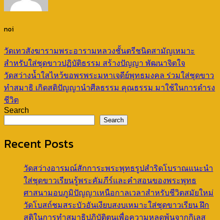
noi
วัดเทวสังฆารามพระอารามหลวงชั้นตรีชนิดสามัญเหมาะ
สำหรับใส่ชุดขาวปฏิบัติธรรม สร้างปัญญา พัฒนาจิตใจ
วัดสว่างน้ำใสไหว้ขอพรพระมหาเจดีย์พุทธมงคล ร่วมใส่ชุดขาว
ทำสมาธิ เกิดสติปัญญานำศีลธรรม คุณธรรม มาใช้ในการดำรง
ชีวิต
Search
Search
Recent Posts
วัดสว่างอารมณ์สักการะพระพุทธรูปสำริดโบราณแนะนำ
ใส่ชุดขาวเรียนรู้พระคัมภีร์และคำสอนของพระพุทธ
ศาสนามอบภูมิปัญญาเหนือกาลเวลาสำหรับชีวิตสมัยใหม่
วัดโบสถ์ชมสระบัวอันเงียบสงบเหมาะใส่ชุดขาวเรียน ฝึก
สติในการทำสมาธิปฏิบัติตนเพื่อความหลุดพ้นจากกิเลส