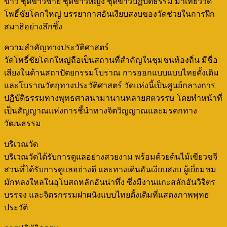
ขาว ชุดขาวชาย ชุดขาวหญิง ชุดขาวปฏิบัติธรรม มาเที่ยววัด
โพธิ์ชัยโคกใหญ่ บรรยากาศอันเงียบสงบของวัดช่วยในการฝึก
สมาธิอย่างลึกซึ้ง
ความสำคัญทางประวัติศาสตร์
วัดโพธิ์ชัยโคกใหญ่ถือเป็นสถานที่สำคัญในชุมชนท้องถิ่น มีชื่อ
เสียงในด้านสถาปัตยกรรมโบราณ การออกแบบแบบไทยดั้งเดิม
และโบราณวัตถุทางประวัติศาสตร์ วัดแห่งนี้เป็นศูนย์กลางการ
ปฏิบัติธรรมทางพุทธศาสนามานานหลายศตวรรษ โดยทำหน้าที่
เป็นสัญญาณแห่งการชี้นำทางจิตวิญญาณและมรดกทาง
วัฒนธรรม
บริเวณวัด
บริเวณวัดได้รับการดูแลอย่างสวยงาม พร้อมด้วยต้นไม้เขียวขจี
สวนที่ได้รับการดูแลอย่างดี และทางเดินอันเงียบสงบ ผู้เยี่ยมชม
มักหลงใหลในอุโบสถหลักอันน่าทึ่ง ซึ่งมีงานแกะสลักอันวิจิตร
บรรจง และจิตรกรรมฝาผนังแบบไทยดั้งเดิมที่แสดงภาพพุทธ
ประวัติ