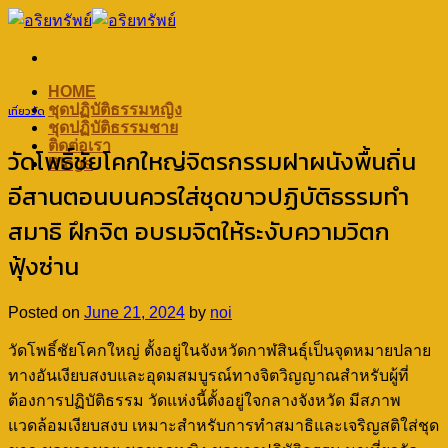
Skip
to
content
HOME
ชุดปฏิบัติธรรมหญิง
เที่ยววัด
ชุดปฏิบัติธรรมชาย
ติดต่อเรา
วัดโพธิ์ชัยโคกใหญ่จิตรกรรมฝาผนังพื้นถิ่น
Blogs
อีสานตอนบนควรใส่ชุดขาวปฏิบัติธรรมทำ
สมาธิ ฝึกจิต อบรมจิตให้ระงับความวิตก
ฟุ้งซ่าน
Posted on
June 21, 2024
by
noi
วัดโพธิ์ชัยโคกใหญ่ ตั้งอยู่ในจังหวัดกาฬสินธุ์เป็นจุดหมายปลาย
ทางอันเงียบสงบและอุดมสมบูรณ์ทางจิตวิญญาณสำหรับผู้ที่
ต้องการปฏิบัติธรรม วัดแห่งนี้ตั้งอยู่ใจกลางจังหวัด มีสภาพ
แวดล้อมเงียบสงบ เหมาะสำหรับการทำสมาธิและเจริญสติใส่ชุด