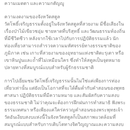
ความเมตตา และความกตัญญู
ความงดงามของจังหวัดสตูล
วัดโพธิ์เจริญธรรมตั้งอยู่ในจังหวัดสตูลที่สวยงาม มีชื่อเสียงใน
เรื่องป่าไม้เขียวชอุ่ม ชายหาดที่บริสุทธิ์ และวัฒนธรรมท้องถิ่น
ที่มีชีวิตชีวา หลังจากใช้เวลาไปกับการปฏิบัติธรรมแล้ว นัก
ท่องเที่ยวสามารถสำรวจความมหัศจรรย์ทางธรรมชาติของ
ภูมิภาค เช่น เกาะที่สวยงามของอุทยานแห่งชาติตะรุเตา หรือ
เขาหินปูนและถ้ำที่ไม่เหมือนใคร ซึ่งทำให้สตูลเป็นจุดหมาย
ปลายทางที่สมบูรณ์แบบสำหรับผู้รักธรรมชาติ
การไปเยี่ยมชมวัดโพธิ์เจริญธรรมนั้นไม่ใช่แค่เพียงการท่อง
เที่ยวเท่านั้น แต่ยังเป็นโอกาสที่จะได้ดื่มด่ำกับคำสอนของพุทธ
ศาสนา ปฏิบัติธรรมที่มีความหมาย และสัมผัสกับความสงบ
ของธรรมชาติ ไม่ว่าคุณจะต้องการฝึกฝนการทำสมาธิ ฟังพระ
ธรรมเทศนา หรือเพียงแค่ใคร่ครวญคำสอนของพระพุทธเจ้า
วัดอันเงียบสงบแห่งนี้ในจังหวัดสตูลก็เป็นสภาพแวดล้อมที่
สมบูรณ์แบบสำหรับการเติบโตทางจิตวิญญาณและความสงบ