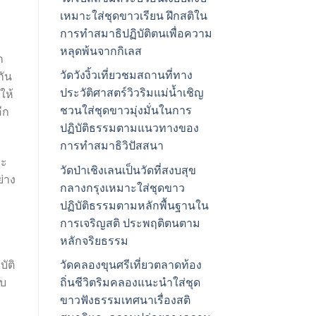
เหมาะใส่ชุดขาวเรียน ฝึกสติใน
การทำสมาธิปฏิบัติตนเพื่อความ
หลุดพ้นจากกิเลส
ก
วัดวังงิ้วเที่ยวชมสถานที่ทาง
กัน
ประวัติศาสตร์วิวริมแม่น้ำเชิญ
ให้
ชวนใส่ชุดขาวมุ่งมั่นในการ
ีก
ปฏิบัติธรรมตามแนวทางของ
การทำสมาธิวิปัสสนา
กะ
วัดป่าเชิงเลนเป็นวัดที่สงบสุข
ย่าง
กลางกรุงเหมาะใส่ชุดขาว
ปฏิบัติธรรมตามหลักพื้นฐานใน
การเจริญสติ ประพฤติตนตาม
หลักจริยธรรม
ัติ
วัดคลองขุนศรีเที่ยวตลาดท้อง
ับ
ถิ่นชีวิตริมคลองแนะนำใส่ชุด
ขาวฟังธรรมเทศนาเรื่องสติ