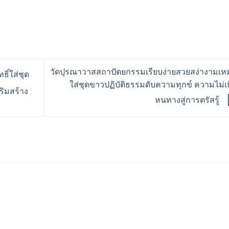
วัดปุรณาวาสสถาปัตยกรรมเรียบง่ายสวยสง่างามเห
ธิ์ใส่ชุด
ใส่ชุดขาวปฏิบัติธรรมดับความทุกข์ ความไม่เท
ิมสร้าง
หนทางสู่การตรัสรู้
ร้านอริยทรัพย์ชุดขาวปฏิบั
Facebook : ชุดขาวปฏิบัต
Instagram : ariyasub.sh