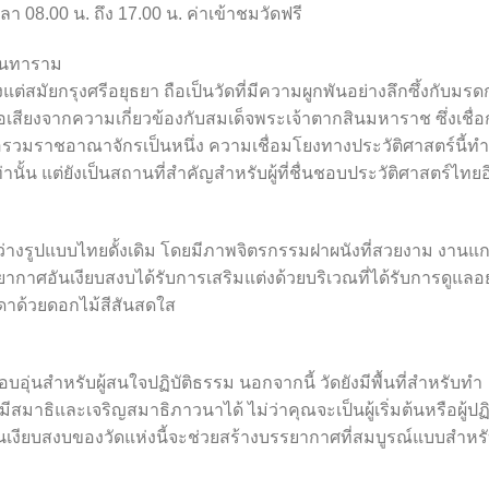
่เวลา 08.00 น. ถึง 17.00 น. ค่าเข้าชมวัดฟรี
ินทาราม
ต่สมัยกรุงศรีอยุธยา ถือเป็นวัดที่มีความผูกพันอย่างลึกซึ้งกับมรด
เสียงจากความเกี่ยวข้องกับสมเด็จพระเจ้าตากสินมหาราช ซึ่งเชื่อ
่อรวมราชอาณาจักรเป็นหนึ่ง ความเชื่อมโยงทางประวัติศาสตร์นี้ทำ
ท่านั้น แต่ยังเป็นสถานที่สำคัญสำหรับผู้ที่ชื่นชอบประวัติศาสตร์ไทยอ
งรูปแบบไทยดั้งเดิม โดยมีภาพจิตรกรรมฝาผนังที่สวยงาม งานแ
ยากาศอันเงียบสงบได้รับการเสริมแต่งด้วยบริเวณที่ได้รับการดูแลอ
ระดาด้วยดอกไม้สีสันสดใส
อุ่นสำหรับผู้สนใจปฏิบัติธรรม นอกจากนี้ วัดยังมีพื้นที่สำหรับทำ
สมาธิและเจริญสมาธิภาวนาได้ ไม่ว่าคุณจะเป็นผู้เริ่มต้นหรือผู้ปฏิบ
เงียบสงบของวัดแห่งนี้จะช่วยสร้างบรรยากาศที่สมบูรณ์แบบสำหร