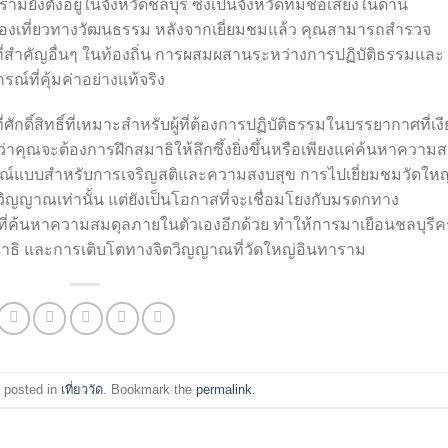
ตั้งอยู่ในจังหวัดชลบุรี ซึ่งเป็นจังหวัดที่มีชื่อเสียงในด้าน
่องเที่ยวทางวัฒนธรรม หลังจากเยี่ยมชมแล้ว คุณสามารถสำรวจ
ี่สำคัญอื่นๆ ในท้องถิ่น การผสมผสานระหว่างการปฏิบัติธรรมและ
ณ์ที่คุ้มค่าอย่างแท้จริง
ักดิ์สิทธิ์ที่เหมาะสำหรับผู้ที่ต้องการปฏิบัติธรรมในบรรยากาศที่เง
คุณจะต้องการฝึกสมาธิให้ลึกซึ้งยิ่งขึ้นหรือเพียงแค่ค้นหาความ
สมบูรณ์แบบสำหรับการเจริญสติและความสงบสุข การไปเยี่ยมชมวัดใหญ
วิญญาณเท่านั้น แต่ยังเป็นโอกาสที่จะเชื่อมโยงกับมรดกทาง
ค้นหาความสมดุลภายในตัวเองอีกด้วย ทำให้การมาเยือนชลบุรีครั
าธิ และการเติบโตทางจิตวิญญาณที่วัดใหญ่อินทาราม
 posted in
เที่ยววัด
. Bookmark the
permalink
.