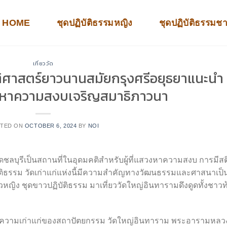
HOME
ชุดปฏิบัติธรรมหญิง
ชุดปฏิบัติธรรมช
เที่ยววัด
ติศาสตร์ยาวนานสมัยกรุงศรีอยุธยาแนะนำ
งหาความสงบเจริญสมาธิภาวนา
TED ON
OCTOBER 6, 2024
BY
NOI
หวัดชลบุรีเป็นสถานที่ในอุดมคติสำหรับผู้ที่แสวงหาความสงบ การมีสต
ิธรรม วัดเก่าแก่แห่งนี้มีความสำคัญทางวัฒนธรรมและศาสนาเป็
วหญิง ชุดขาวปฏิบัติธรรม มาเที่ยววัดใหญ่อินทารามดึงดูดทั้งชาวท
มและความเก่าแก่ของสถาปัตยกรรม วัดใหญ่อินทาราม พระอารามหลว