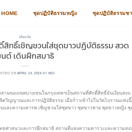
HOME
ชุดปฏิบัติธรรมหญิง
ชุดปฏิบัติธรรมช
เที่ยววัด
ดิ์สิทธิ์เชิญชวนใส่ชุดขาวปฏิบัติธรรม สวด
นต์ เดินฝึกสมาธิ
OSTED ON
APRIL 14, 2024
BY
NOI
พล่านของเขตบางเขนในกรุงเทพฯเป็นสถานที่ศักดิ์สิทธิ์อันเงียบสงบ
จิตวิญญาณและการปฏิบัติธรรม เมื่อก้าวเข้าไปในวัดโบราณแห่งนี้ ผ
กสงบและความเคารพ เชิญชวนใส่ชุดขาว ชุดขาวชาย ชุดขาวหญิง ชุ
ทธศาสนาและการฝึกสมาธิ สถานที่แห่งความคารวะและความสง