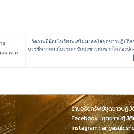
วัดกระบี่น้อยไหว้พระเสริมมงคลใส่ชุดขาวปฏิบัติ
อาย
บวชชีพราหมณ์บวชเนกขัมนุ่งขาวห่มขาวไม่ต้องปล
รมแนวทาง
ร้านอริยทรัพย์ชุดขาวปฏิบั
Facebook : ชุดขาวปฏิบัต
Instagram : ariyasub.sh