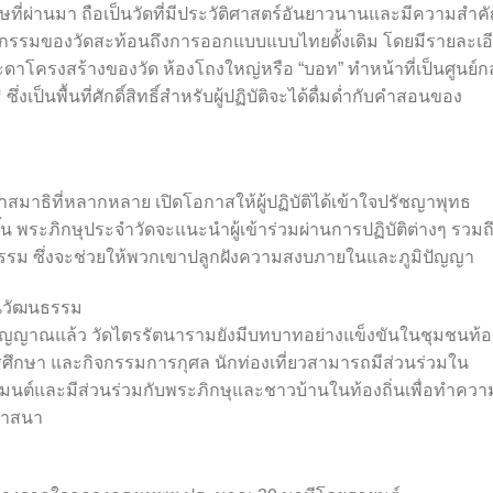
รรษที่ผ่านมา ถือเป็นวัดที่มีประวัติศาสตร์อันยาวนานและมีความสำค
รรมของวัดสะท้อนถึงการออกแบบแบบไทยดั้งเดิม โดยมีรายละเอ
ะดาโครงสร้างของวัด ห้องโถงใหญ่หรือ “บอท” ทำหน้าที่เป็นศูนย์
็นพื้นที่ศักดิ์สิทธิ์สำหรับผู้ปฏิบัติจะได้ดื่มด่ำกับคำสอนของ
าธิที่หลากหลาย เปิดโอกาสให้ผู้ปฏิบัติได้เข้าใจปรัชญาพุทธ
้น พระภิกษุประจำวัดจะแนะนำผู้เข้าร่วมผ่านการปฏิบัติต่างๆ รวมถ
รม ซึ่งจะช่วยให้พวกเขาปลูกฝังความสงบภายในและภูมิปัญญา
นวัฒนธรรม
ญญาณแล้ว วัดไตรรัตนารามยังมีบทบาทอย่างแข็งขันในชุมชนท้อ
ึกษา และกิจกรรมการกุศล นักท่องเที่ยวสามารถมีส่วนร่วมใน
นต์และมีส่วนร่วมกับพระภิกษุและชาวบ้านในท้องถิ่นเพื่อทำควา
ศาสนา