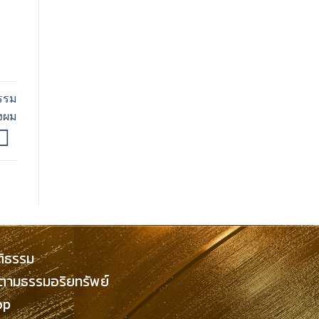
ธรรม
งผม
ติธรรม
ิตามธรรมอริยทรัพย์
op