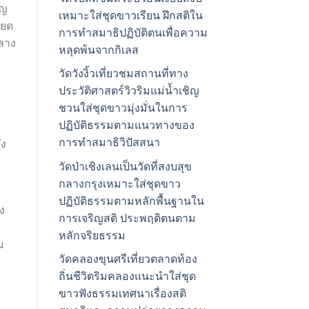
ัญ
เหมาะใส่ชุดขาวเรียน ฝึกสติใน
ียด
การทำสมาธิปฏิบัติตนเพื่อความ
กลาง
หลุดพ้นจากกิเลส
วัดวังงิ้วเที่ยวชมสถานที่ทาง
ประวัติศาสตร์วิวริมแม่น้ำเชิญ
ชวนใส่ชุดขาวมุ่งมั่นในการ
ปฏิบัติธรรมตามแนวทางของ
การทำสมาธิวิปัสสนา
ึง
วัดป่าเชิงเลนเป็นวัดที่สงบสุข
กลางกรุงเหมาะใส่ชุดขาว
ปฏิบัติธรรมตามหลักพื้นฐานใน
ง
การเจริญสติ ประพฤติตนตาม
หลักจริยธรรม
ม
วัดคลองขุนศรีเที่ยวตลาดท้อง
ถิ่นชีวิตริมคลองแนะนำใส่ชุด
ขาวฟังธรรมเทศนาเรื่องสติ