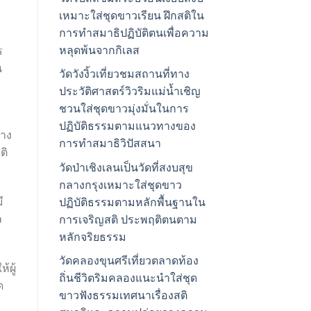
เหมาะใส่ชุดขาวเรียน ฝึกสติใน
การทำสมาธิปฏิบัติตนเพื่อความ
หลุดพ้นจากกิเลส
ร
น
วัดวังงิ้วเที่ยวชมสถานที่ทาง
ประวัติศาสตร์วิวริมแม่น้ำเชิญ
ชวนใส่ชุดขาวมุ่งมั่นในการ
ปฏิบัติธรรมตามแนวทางของ
่าง
การทำสมาธิวิปัสสนา
ติ
วัดป่าเชิงเลนเป็นวัดที่สงบสุข
กลางกรุงเหมาะใส่ชุดขาว
ี
ปฏิบัติธรรมตามหลักพื้นฐานใน
ล
การเจริญสติ ประพฤติตนตาม
หลักจริยธรรม
วัดคลองขุนศรีเที่ยวตลาดท้อง
้ผู้
ถิ่นชีวิตริมคลองแนะนำใส่ชุด
ด
ขาวฟังธรรมเทศนาเรื่องสติ