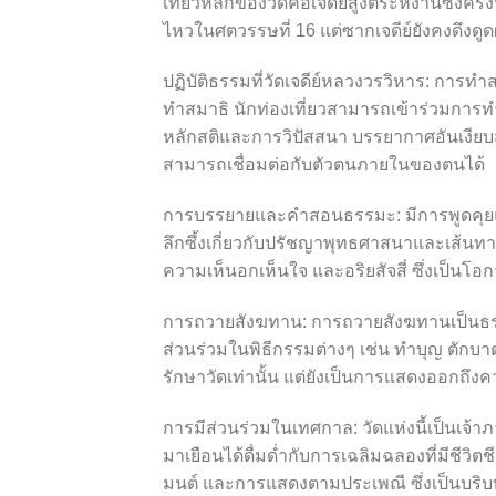
เที่ยวหลักของวัดคือเจดีย์สูงตระหง่านซึ่งครั
ไหวในศตวรรษที่ 16 แต่ซากเจดีย์ยังคงดึงด
ปฏิบัติธรรมที่วัดเจดีย์หลวงวรวิหาร: การทำ
ทำสมาธิ นักท่องเที่ยวสามารถเข้าร่วมการ
หลักสติและการวิปัสสนา บรรยากาศอันเงียบส
สามารถเชื่อมต่อกับตัวตนภายในของตนได้
การบรรยายและคำสอนธรรมะ: มีการพูดคุยและ
ลึกซึ้งเกี่ยวกับปรัชญาพุทธศาสนาและเส้นทางส
ความเห็นอกเห็นใจ และอริยสัจสี่ ซึ่งเป็
การถวายสังฆทาน: การถวายสังฆทานเป็นธรรมเน
ส่วนร่วมในพิธีกรรมต่างๆ เช่น ทำบุญ ตักบาต
รักษาวัดเท่านั้น แต่ยังเป็นการแสดงออกถึงค
การมีส่วนร่วมในเทศกาล: วัดแห่งนี้เป็นเจ้
มาเยือนได้ดื่มด่ำกับการเฉลิมฉลองที่มีชี
มนต์ และการแสดงตามประเพณี ซึ่งเป็นบร