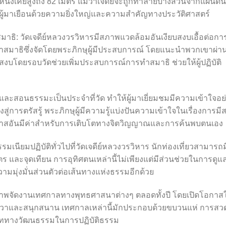
้งหนึ่งเคยสูงถึง 82 เมตร แม้ว่าเจดีย์จะถูกทำลายบางส่วนจากแผ่นดิน
ูดผู้มาเยือนด้วยความยิ่งใหญ่และความสำคัญทางประวัติศาสตร์
สมาธิ: วัดเจดีย์หลวงวรวิหารมีสภาพแวดล้อมอันเงียบสงบเอื้อต่อกา
ทำสมาธิซึ่งจัดโดยพระภิกษุผู้มีประสบการณ์ โดยแนะนำพวกเขาผ่า
งบโดยรอบวัดช่วยเพิ่มประสบการณ์การทำสมาธิ ช่วยให้ผู้ปฏิบัติ
สอนธรรมะเป็นประจำที่วัด ทำให้ผู้มาเยี่ยมชมมีความเข้าใจอย
ู่การตรัสรู้ พระภิกษุผู้มีความรู้แบ่งปันความเข้าใจในเรื่องการมีส
นโอกาสอันมีค่าสำหรับการเติบโตทางจิตวิญญาณและการค้นพบตนเอง
ียมปฏิบัติทั่วไปที่วัดเจดีย์หลวงวรวิหาร นักท่องเที่ยวสามารถม
ร และจุดเทียน การอุทิศตนเหล่านี้ไม่เพียงแต่มีส่วนช่วยในการดูแ
วามมุ่งมั่นส่วนตัวต่อเส้นทางแห่งธรรมอีกด้วย
าภาพจัดงานเทศกาลทางพุทธศาสนาต่างๆ ตลอดทั้งปี โดยเปิดโอกาสให
วิตชีวาและสนุกสนาน เทศกาลเหล่านี้มักประกอบด้วยขบวนแห่ การสว
ิบททางวัฒนธรรมในการปฏิบัติธรรม