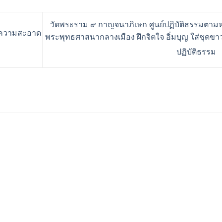
วัดพระราม ๙ กาญจนาภิเษก ศูนย์ปฏิบัติธรรมตามห
ี่มีความสะอาด
พระพุทธศาสนากลางเมือง ฝึกจิตใจ อิ่มบุญ ใส่ชุดข
ปฏิบัติธรรม
ร้านอริยทรัพย์ชุดขาวปฏิบั
Facebook : ชุดขาวปฏิบัต
Instagram : ariyasub.sh
ID Line : @ariyasub
เบอร์มือถือ :
094-789-