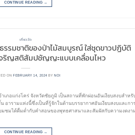
CONTINUE READING
→
เที่ยววัด
พธรรมชาติของป่าไม้สมบูรณ์ ใส่ชุดขาวปฏิบัติ
เจริญสติสัมปชัญญะแบบเคลื่อนไหว
TED ON
FEBRUARY 14, 2024
BY
NOI
เภอแก่งโคร่ จังหวัดชัยภูมิ เป็นสถานที่พักผ่อนอันเงียบสงบสำหรับผ
ึ้น อารามแห่งนี้ซึ่งเป็นที่รู้จักในด้านบรรยากาศอันเงียบสงบและกา
าเยี่ยมชมได้ดื่มด่ำกับคำสอนของพุทธศาสนาและสัมผัสกับความงดงา
CONTINUE READING
→