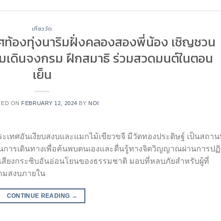
เที่ยววัด
ท้องทุ่งนาริมฝั่งคลองสองพี่น้อง เชิญชวน
รรมเดินจงกรม ฝึกสมาธิ ร่วมสวดมนต์ในตอน
เย็น
TED ON
FEBRUARY 12, 2024
BY
NOI
ะเทศอันเงียบสงบและแมกไม้เขียวขจี มีวัดทองประดิษฐ์ เป็นสถานท
่มต้นการเดินทางเพื่อค้นพบตนเองและตื่นรู้ทางจิตวิญญาณผ่านการปฏิบ
้วยเสียงกระซิบอันอ่อนโยนของธรรมชาติ มอบที่หลบภัยสำหรับผู้ที่
วามสงบภายใน
CONTINUE READING
→