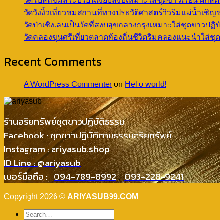
วัดโบสถ์ชมสระบัวอันเงียบสงบเหมาะใส่ชุดขาวเรียน ฝึกสต
วัดวังงิ้วเที่ยวชมสถานที่ทางประวัติศาสตร์วิวริมแม่น้ำ
วัดป่าเชิงเลนเป็นวัดที่สงบสุขกลางกรุงเหมาะใส่ชุดขาว
วัดคลองขุนศรีเที่ยวตลาดท้องถิ่นชีวิตริมคลองแนะนำใส่
Recent Comments
A WordPress Commenter
on
Hello world!
ร้านอริยทรัพย์ชุดขาวปฏิบัติธรรม
Facebook : ชุดขาวปฏิบัติตามธรรมอริยทรัพย์
Instagram : ariyasub.shop
ID Line : @ariyasub
เบอร์มือถือ :
094-789-8992
,
093-228-9241
Copyright 2026 ©
ARIYASUB99.COM