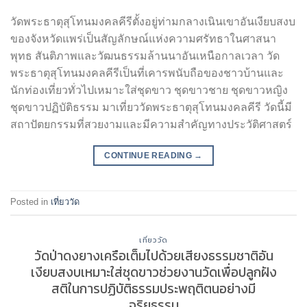
วัดพระธาตุสุโทนมงคลคีรีตั้งอยู่ท่ามกลางเนินเขาอันเงียบสงบ
ของจังหวัดแพร่เป็นสัญลักษณ์แห่งความศรัทธาในศาสนา
พุทธ สันติภาพและวัฒนธรรมล้านนาอันเหนือกาลเวลา วัด
พระธาตุสุโทนมงคลคีรีเป็นที่เคารพนับถือของชาวบ้านและ
นักท่องเที่ยวทั่วไปเหมาะใส่ชุดขาว ชุดขาวชาย ชุดขาวหญิง
ชุดขาวปฏิบัติธรรม มาเที่ยววัดพระธาตุสุโทนมงคลคีรี วัดนี้มี
สถาปัตยกรรมที่สวยงามและมีความสำคัญทางประวัติศาสตร์
CONTINUE READING
→
Posted in
เที่ยววัด
เที่ยววัด
วัดป่าดงยางเครือเต็มไปด้วยเสียงธรรมชาติอัน
เงียบสงบเหมาะใส่ชุดขาวช่วยงานวัดเพื่อปลูกฝัง
สติในการปฏิบัติธรรมประพฤติตนอย่างมี
จริยธรรม